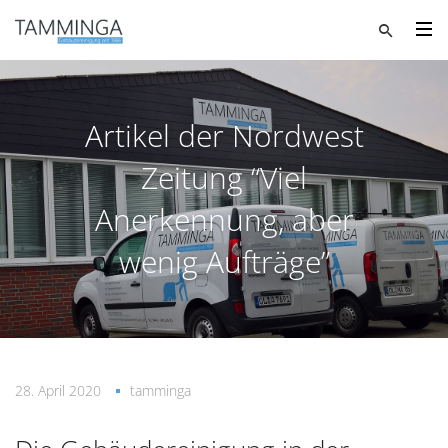
Artikel der Nordwest
Zeitung “Viel
Anerkennung, aber
wenig Aufträge”
28. April 2020
tamminga