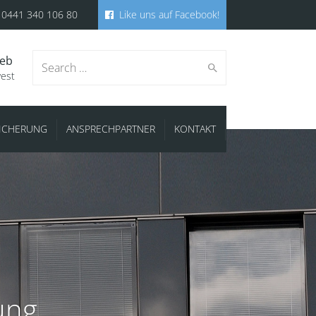
0441 340 106 80
Like uns auf Facebook!
ieb
Search
west
SICHERUNG
ANSPRECHPARTNER
KONTAKT
for:
ung