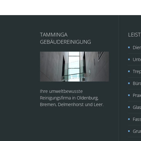
TAMMINGA
LEIS
GEBÄUDEREINIGUNG
Dien
Unte
Tre
Bür
Ihre umweltbewusste
Prax
Reinigungsfirma in
Oldenburg,
Bremen, Delmenhorst und Leer.
Glas
Fas
Gru