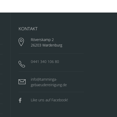
KONTAKT
Röverskamp 2
26203 Wardenburg
0441 340 106 80
info@tamminga-
gebaeudereinigung.de
Like uns auf Facebook!