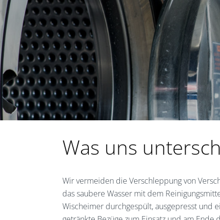
Was uns untersch
Wir vermeiden die Verschleppung von Versc
das saubere Wasser mit dem Reinigungsmittel
Wischeimer durchgespült, ausgepresst und e
getränkte Bezüge zum Einsatz und am Ende de