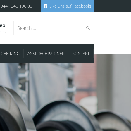
0441 340 106 80
Like uns auf Facebook!
ieb
Search
west
SICHERUNG
ANSPRECHPARTNER
KONTAKT
for: