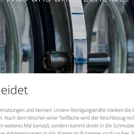
eidet
hmutzungen und Keimen: Unsere Reinigungskräfte tränken die 
. Nach dem Wischen einer Teilfläche wird der Wischbezug nich
in weiteres Mal benutzt, sondern kommt direkt in die Schmutz
s Arbeitseinsatzes ist das Wasser im Putzeimer noch sauber. 