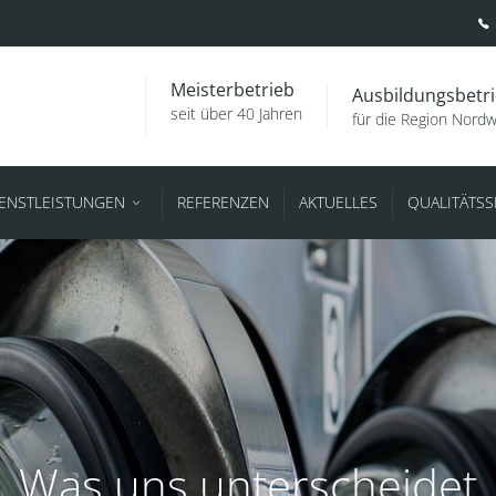
Meisterbetrieb
Ausbildungsbetr
seit über 40 Jahren
für die Region Nord
IENSTLEISTUNGEN
REFERENZEN
AKTUELLES
QUALITÄTS
Was uns unterscheidet