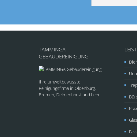
TAMMINGA
LEIS
GEBÄUDEREINIGUNG
Dien
Unte
Ihre umweltbewusste
Tre
Reinigungsfirma in
Oldenburg,
Bremen, Delmenhorst und Leer.
Bür
Prax
Glas
Fas