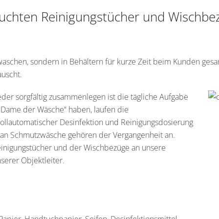
auchten Reinigungstücher und Wischbez
aschen, sondern in Behältern für kurze Zeit beim Kunden ges
auscht.
eder sorgfältig zusammenlegen ist die tägliche Aufgabe
e „Dame der Wäsche“ haben, laufen die
ollautomatischer Desinfektion und Reinigungsdosierung
 an Schmutzwäsche gehören der Vergangenheit an.
 Reinigungstücher und der Wischbezüge an unsere
serer Objektleiter.
apier, Handtuchpapier, Seifen, Desinfektionsmittel,