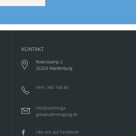
KONTAKT
Röverskamp 2
26203 Wardenburg
0441 340 106 80
info@tamminga-
gebaeudereinigung.de
Like uns auf Facebook!