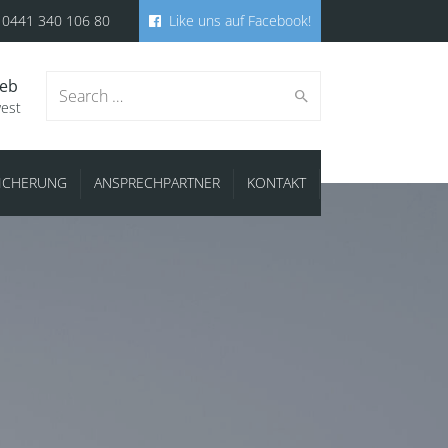
0441 340 106 80
Like uns auf Facebook!
ieb
Search
west
SICHERUNG
ANSPRECHPARTNER
KONTAKT
for: