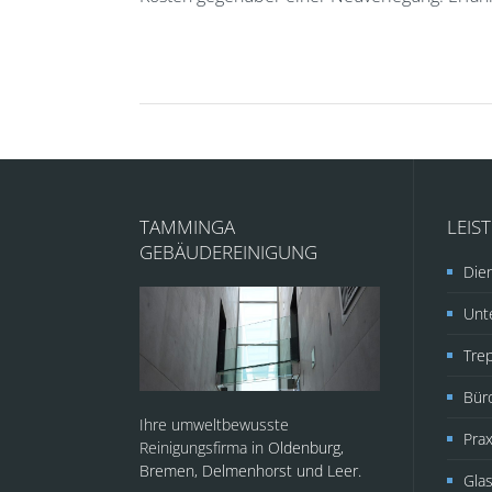
TAMMINGA
LEIS
GEBÄUDEREINIGUNG
Dien
Unte
Tre
Bür
Ihre umweltbewusste
Prax
Reinigungsfirma in
Oldenburg,
Bremen, Delmenhorst und Leer.
Glas