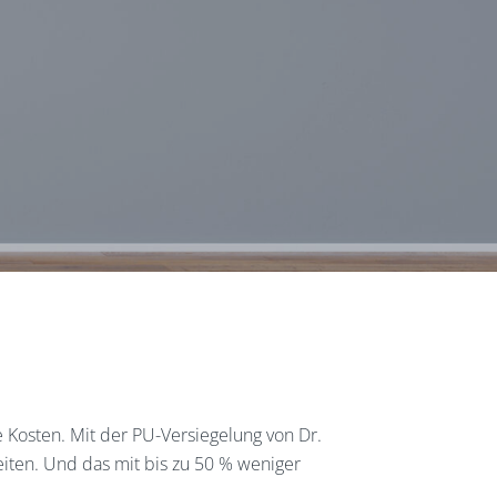
 Kosten. Mit der PU-Versiegelung von Dr.
eiten. Und das mit bis zu 50 % weniger