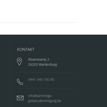
KONTAKT
Röverskamp 2
26203 Wardenburg
0441 340 106 80
info@tamminga-
gebaeudereinigung.de