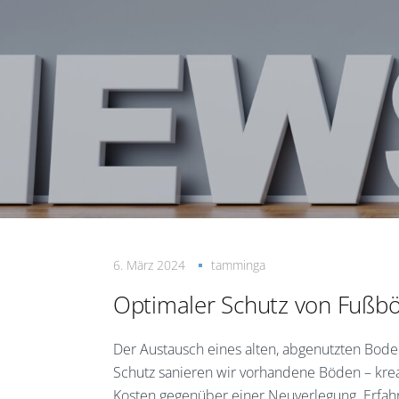
6. März 2024
tamminga
Optimaler Schutz von Fußb
Der Austausch eines alten, abgenutzten Bode
Schutz sanieren wir vorhandene Böden – kreat
Kosten gegenüber einer Neuverlegung. Erfah