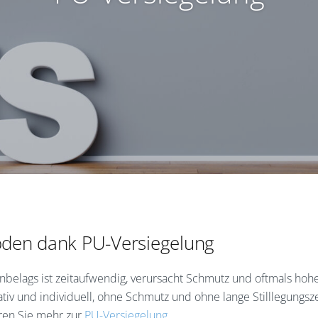
öden dank PU-Versiegelung
nbelags ist zeitaufwendig, verursacht Schmutz und oftmals hohe
iv und individuell, ohne Schmutz und ohne lange Stilllegungsz
ren Sie mehr zur
PU-Versiegelung
.