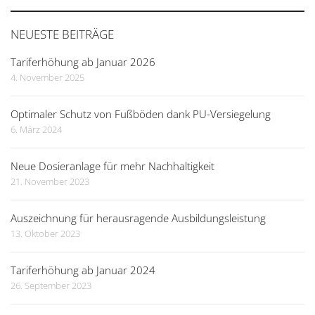
navigation
NEUESTE BEITRÄGE
Tariferhöhung ab Januar 2026
4. November 2025
Optimaler Schutz von Fußböden dank PU-Versiegelung
6. März 2024
Neue Dosieranlage für mehr Nachhaltigkeit
21. November 2023
Auszeichnung für herausragende Ausbildungsleistung
13. Oktober 2023
Tariferhöhung ab Januar 2024
26. September 2023