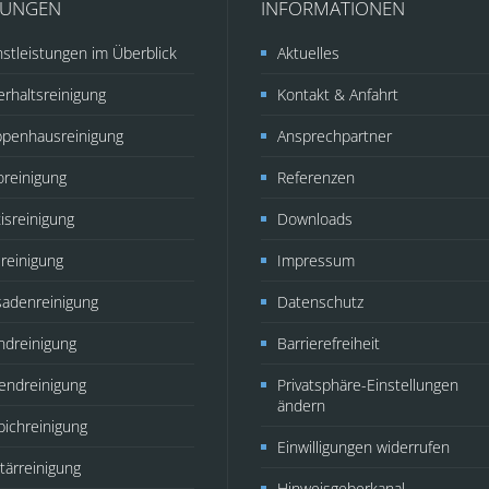
TUNGEN
INFORMATIONEN
stleistungen im Überblick
Aktuelles
rhaltsreinigung
Kontakt & Anfahrt
ppenhausreinigung
Ansprechpartner
oreinigung
Referenzen
isreinigung
Downloads
reinigung
Impressum
sadenreinigung
Datenschutz
ndreinigung
Barrierefreiheit
endreinigung
Privatsphäre-Einstellungen
ändern
pichreinigung
Einwilligungen widerrufen
tärreinigung
Hinweisgeberkanal