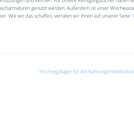
hmutzungen und Keimen. Für unsere Reinigungstücher haben wi
Wascharmaturen genutzt werden. Außerdem ist unser Wischwass
r. Wie wir das schaffen, verraten wir Ihnen auf unserer Seite
“
Hochregallager für die Nahrungsmittelindust