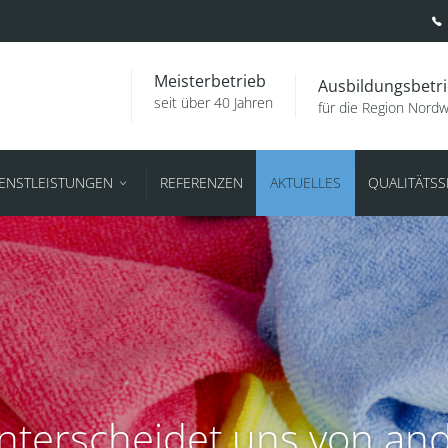
Meisterbetrieb
Ausbildungsbetr
seit über 40 Jahren
für die Region Nord
IENSTLEISTUNGEN
REFERENZEN
AKTUELLES
QUALITÄTS
nterscheidet uns von an