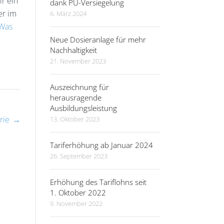
r ein
dank PU-Versiegelung
er im
6. März 2024
Was
Neue Dosieranlage für mehr
Nachhaltigkeit
21. November 2023
Auszeichnung für
herausragende
Ausbildungsleistung
rie
→
13. Oktober 2023
Tariferhöhung ab Januar 2024
26. September 2023
Erhöhung des Tariflohns seit
1. Oktober 2022
9. November 2022