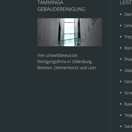
TAMMINGA
LEIS
GEBÄUDEREINIGUNG
Dien
Unte
Tre
Bür
Ihre umweltbewusste
Prax
Reinigungsfirma in
Oldenburg,
Bremen, Delmenhorst und Leer.
Glas
Fas
Gru
Bau
Tep
Sani