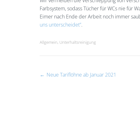
Wir vermeiden die Verschleppung von Versc
Farbsystem, sodass Tücher für WCs nie für 
Eimer nach Ende der Arbeit noch immer saube
uns unterscheidet”
.
Allgemein
,
Unterhaltsreinigung
←
Neue Tariflöhne ab Januar 2021
Post
navigation