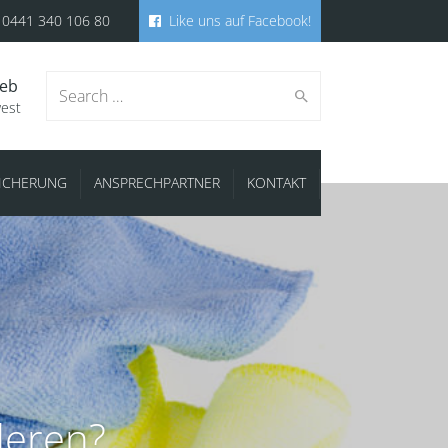
0441 340 106 80
Like uns auf Facebook!
ieb
Search
west
SICHERUNG
ANSPRECHPARTNER
KONTAKT
for:
deren?