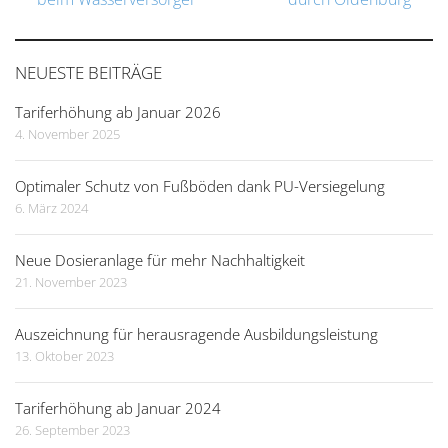
Post
navigation
NEUESTE BEITRÄGE
Tariferhöhung ab Januar 2026
4. November 2025
Optimaler Schutz von Fußböden dank PU-Versiegelung
6. März 2024
Neue Dosieranlage für mehr Nachhaltigkeit
21. November 2023
Auszeichnung für herausragende Ausbildungsleistung
13. Oktober 2023
Tariferhöhung ab Januar 2024
26. September 2023